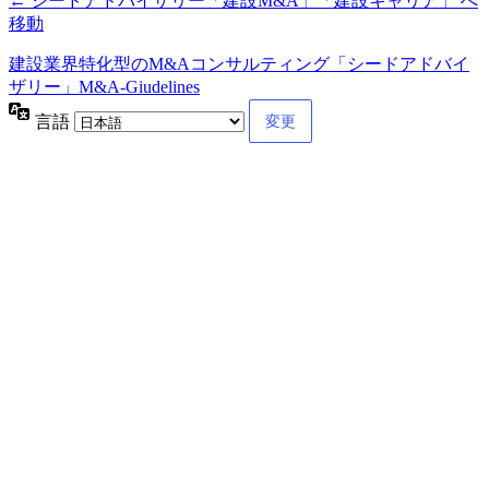
← シードアドバイザリー「建設M&A」「建設キャリア」 へ
移動
建設業界特化型のM&Aコンサルティング「シードアドバイ
ザリー」M&A-Giudelines
言語