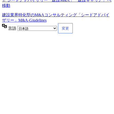
← シードアドバイザリー「建設M&A」「建設キャリア」 へ
移動
建設業界特化型のM&Aコンサルティング「シードアドバイ
ザリー」M&A-Giudelines
言語