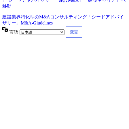
← シードアドバイザリー「建設M&A」「建設キャリア」 へ
移動
建設業界特化型のM&Aコンサルティング「シードアドバイ
ザリー」M&A-Giudelines
言語