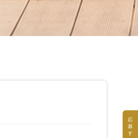
応
募
す