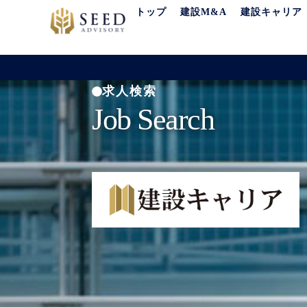
内
トップ
建設M&A
建設キャリア
容
を
ス
キ
求人検索
ッ
Job Search
プ