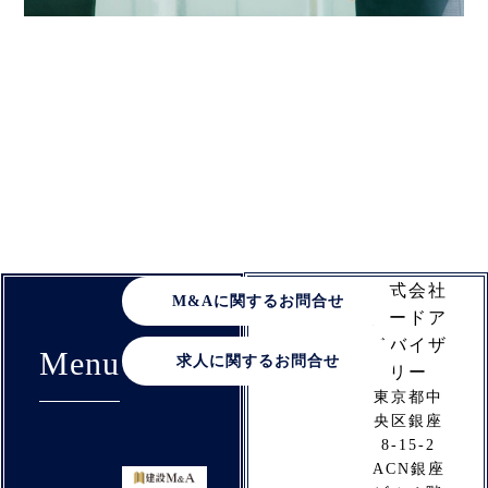
出
【東京】知財管理◆特許出願総数世
願
界700件以上／年休128日／無公害
総
数
建設機械トップクラスのメーカー
世
By
Kosugi
界
700
Read More »
件
以
上
株式会社
／
M&Aに関するお問合せ
シードア
年
ドバイザ
休
Menu
求人に関するお問合せ
リー
128
東京都中
日
央区銀座
／
8-15-2
無
ACN銀座