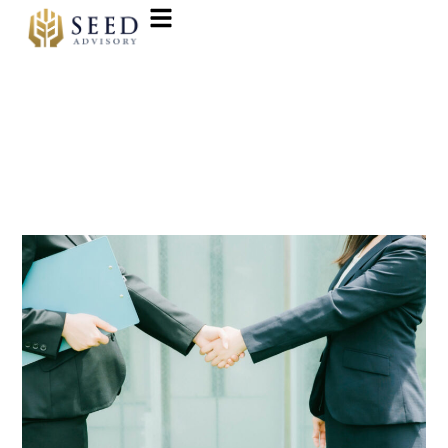
内
容
を
ス
キ
ッ
知的財産
プ
【東
京】
知
財
管
理
◆
特
許