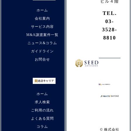
公
ビル４階
害
ホーム
TEL.
建
会社案内
03-
設
サービス内容
3528-
機
M&A譲渡案件一覧
械
8810
ニュース&コラム
ト
ガイドライン
ッ
プ
お問合せ
ク
ラ
ス
の
ホーム
メ
求人検索
ー
カ
ご利用の流れ
ー
よくある質問
コラム
© 株式会社